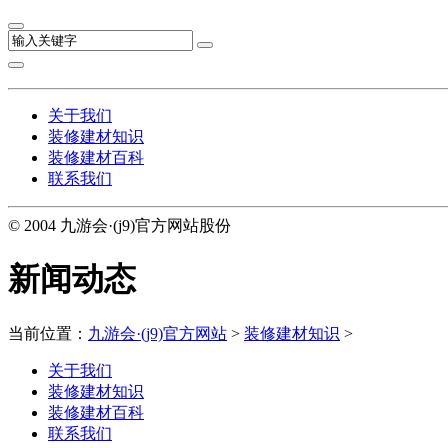
关于我们
装修建材知识
装修建材百科
联系我们
© 2004 九游会·(j9)官方网站股份
新闻动态
当前位置：
九游会·(j9)官方网站
>
装修建材知识
>
关于我们
装修建材知识
装修建材百科
联系我们